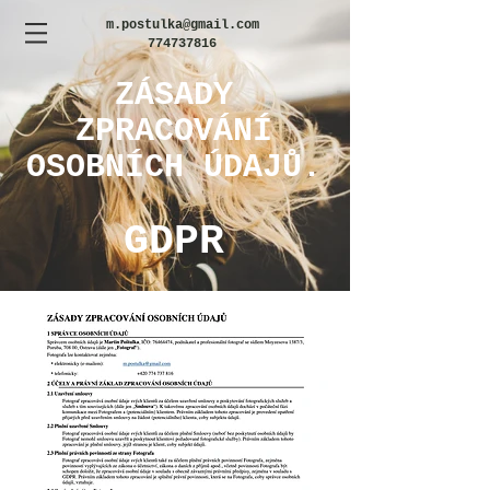
m.postulka@gmail.com
774737816
ZÁSADY
ZPRACOVÁNÍ
OSOBNÍCH ÚDAJŮ.
GDPR