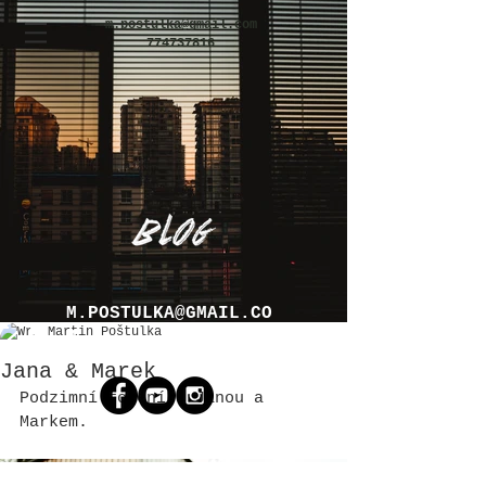
m.postulka@gmail.com
774737816
M.POSTULKA@GMAIL.CO
Martin Poštulka
M
Jana & Marek
Podzimní focení s Janou a 
Markem.
SVATEBNÍ FOTOGRAF OSTRAVA / BRNO / PRAHA / OLOMOUC