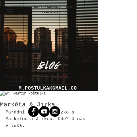
m.postulka@gmail.com
774737816
M.POSTULKA@GMAIL.CO
Martin Poštulka
M
Markéta & Jirka
Parádní zimní procházka s 
Markétou a Jirkou. Kde? U nás 
v lese.
SVATEBNÍ FOTOGRAF OSTRAVA / BRNO / PRAHA / OLOMOUC