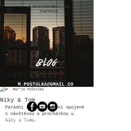
m.postulka@gmail.com
774737816
M.POSTULKA@GMAIL.CO
Martin Poštulka
M
Niky & Tom
Párádní rodinné focení spojené 
s návštěvou a procházkou u 
Niky a Toma.
SVATEBNÍ FOTOGRAF OSTRAVA / BRNO / PRAHA / OLOMOUC