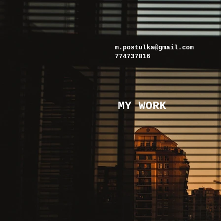
m.postulka@gmail.com
774737816
MY WORK