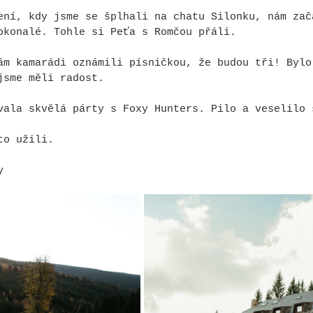
ení, kdy jsme se šplhali na chatu Silonku, nám zač
okonalé. Tohle si Peťa s Romčou přáli.
ám kamarádi oznámili písničkou, že budou tři! Bylo
jsme měli radost.
vala skvělá párty s Foxy Hunters. Pilo a veselilo 
to užili.
y