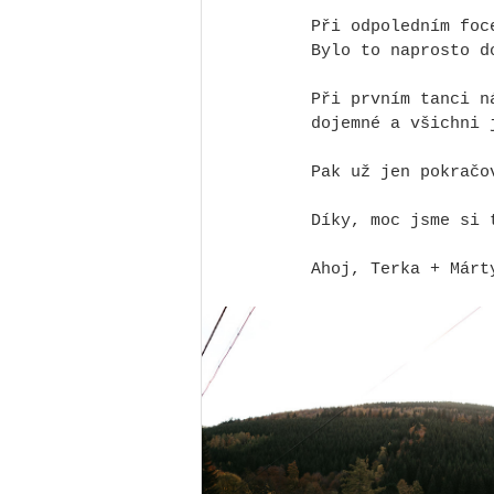
Při odpoledním foc
Bylo to naprosto d
Při prvním tanci n
dojemné a všichni 
Pak už jen pokračo
Díky, moc jsme si 
Ahoj, Terka + Márt