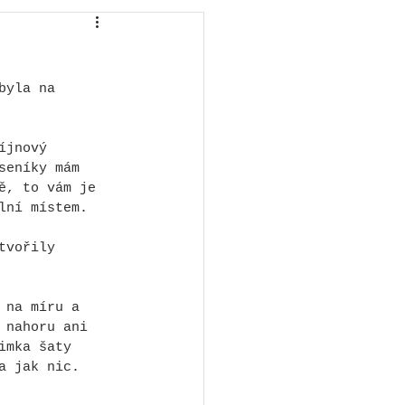
byla na 
íjnový 
seníky mám 
ě, to vám je 
lní místem.
tvořily 
 na míru a 
 nahoru ani 
imka šaty 
a jak nic.