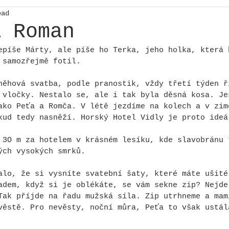
ead
& Roman
epíše Márty, ale píše ho Terka, jeho holka, která 
 samozřejmě fotil.
něhová svatba, podle pranostik, vždy třetí týden ř
 vločky. Nestalo se, ale i tak byla děsná kosa. Je
ako Peťa a Romča. V létě jezdíme na kolech a v zim
kud tedy nasněží. Horský Hotel Vidly je proto ideá
 3O m za hotelem v krásném lesíku, kde slavobránu 
ých vysokých smrků.
alo, že si vysníte svatební šaty, které máte ušité
adem, když si je oblékáte, se vám sekne zip? Nejde
Tak příjde na řadu mužská síla. Zip utrhneme a mam
věstě. Pro nevěsty, noční můra, Peťa to však ustál