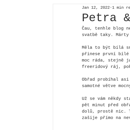
Jan 12, 2022
1 min r
Petra 
Čau, tenhle blog n
svatbě taky. Márty
Měla to být bílá s
přinese první bílé
moc ráda, stejně j
freeridový ráj, po
Obřad probíhal asi
samotné větve mocn
Už se vám někdy st
pět minut před obř
dolů, prostě nic. 
zašije přímo na ne