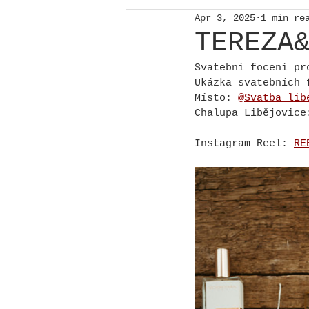
Apr 3, 2025
1 min re
TEREZA
Svatební focení pr
Ukázka svatebních 
Místo: 
@Svatba_lib
Chalupa Libějovice
Instagram Reel: 
RE