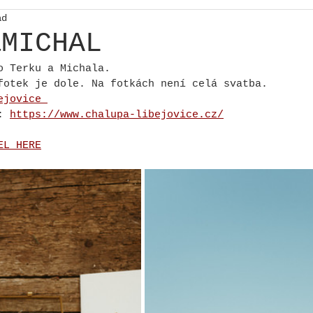
ad
&MICHAL
o Terku a Michala.
fotek je dole. Na fotkách není celá svatba. 
ejovice 
: 
https://www.chalupa-libejovice.cz/
EL HERE