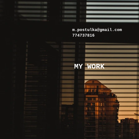
m.postulka@gmail.com
774737816
MY WORK