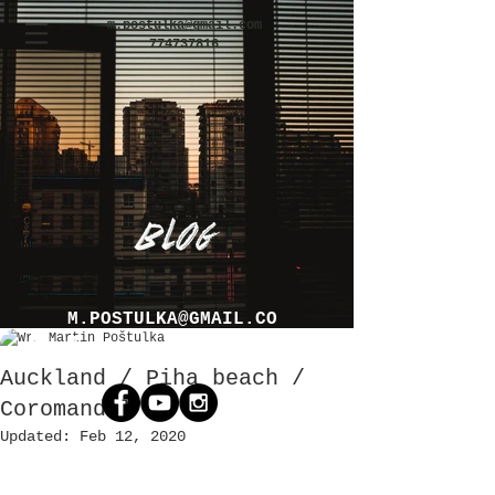
m.postulka@gmail.com
774737816
M.POSTULKA@GMAIL.CO
Martin Poštulka
M
Auckland / Piha beach /
Coromandel
Updated:
Feb 12, 2020
SVATEBNÍ FOTOGRAF OSTRAVA / BRNO / PRAHA / OLOMOUC